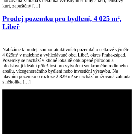
udržovaná zahrada s několika vzrostlými stromy a keři, tenisový
kurt, zapuštěný […]
Prodej pozemku pro bydlení, 4 025 m²,
Libeř
Nabízíme k prodeji soubor atraktivních pozemků o celkové výměře
4 025m² v malebné a vyhledávané obci Libeř, okres Praha-západ.
Pozemky se nachází v klidné lokalitě obklopené přírodou a
představují ideální příležitost pro vytvoření soukromého rodinného
areálu, vícegeneračního bydlení nebo investiční výstavbu. Na
hlavním pozemku o rozloze 2 829 m² se nachází udržovaná zahrada
s několika […]