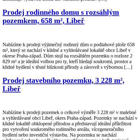
Prodej rodinného domu s rozsáhlým
pozemkem, 658 m², Libeř
Nabízíme k prodeji výjimečný rodinný dům o podlahové ploše 658
m², který se nachází v klidné a vyhledávané lokalitě obce Libeř v
okrese Praha-západ. Dům stojí na rozsáhlém pozemku o rozloze 2
829 m² a je ideální volbou pro ty, kteří hledají soukromí, prostor a
klidné bydlení v těsné blízkosti přírody a zároveň s výbornou […]
Prodej stavebního pozemku, 3 228 m²,
Libeř
Nabízíme k prodeji pozemek o celkové výměře 3 228 m² v malebné
a vyhledávané obci Libeř, okres Praha-západ. Pozemky se nachází v
klidné lokalitě obklopené přírodou a představují ideální příležitost
pro vytvoření soukromého rodinného areálu, vícegeneračního
bydlení nebo investiční výstavbu. Na pozemku se nachází