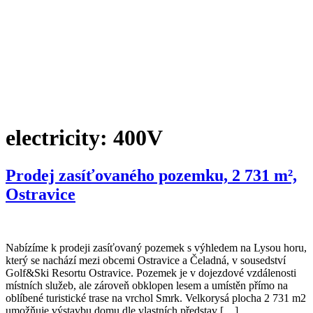
KONTAKTUJTE NÁS
electricity:
400V
Prodej zasíťovaného pozemku, 2 731 m²,
Ostravice
Nabízíme k prodeji zasíťovaný pozemek s výhledem na Lysou horu,
který se nachází mezi obcemi Ostravice a Čeladná, v sousedství
Golf&Ski Resortu Ostravice. Pozemek je v dojezdové vzdálenosti
místních služeb, ale zároveň obklopen lesem a umístěn přímo na
oblíbené turistické trase na vrchol Smrk. Velkorysá plocha 2 731 m2
umožňuje výstavbu domu dle vlastních představ […]