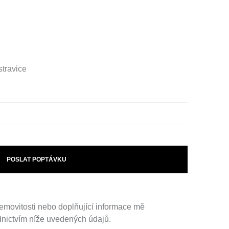
stravice
POSLAT POPTÁVKU
emovitosti nebo doplňující informace mě
dnictvím níže uvedených údajů.