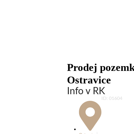
Prodej pozemku
Ostravice
Info v RK
ID: 01604