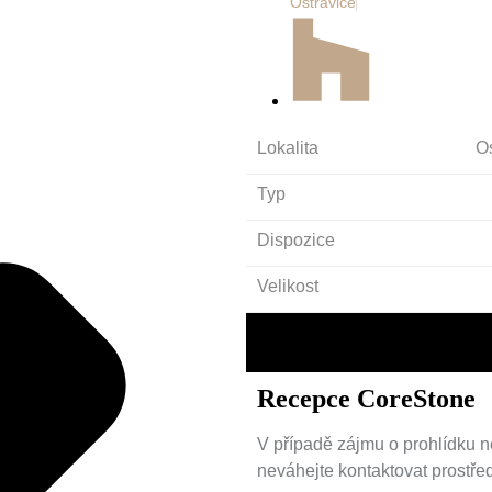
Ostravice
Lokalita
O
Typ
Dispozice
Velikost
Recepce CoreStone
V případě zájmu o prohlídku n
neváhejte kontaktovat prostře