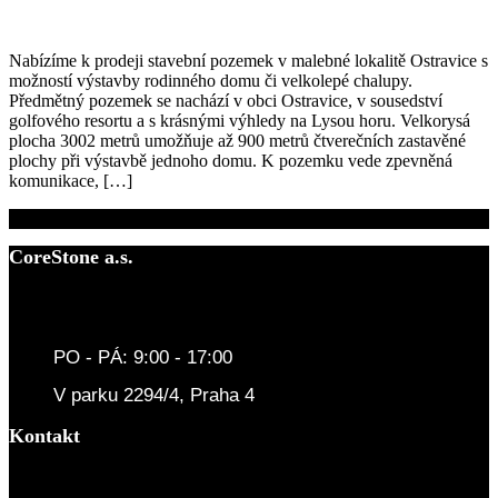
Nabízíme k prodeji stavební pozemek v malebné lokalitě Ostravice s
možností výstavby rodinného domu či velkolepé chalupy.
Předmětný pozemek se nachází v obci Ostravice, v sousedství
golfového resortu a s krásnými výhledy na Lysou horu. Velkorysá
plocha 3002 metrů umožňuje až 900 metrů čtverečních zastavěné
plochy při výstavbě jednoho domu. K pozemku vede zpevněná
komunikace, […]
CoreStone a.s.
PO - PÁ: 9:00 - 17:00
V parku 2294/4, Praha 4
Kontakt